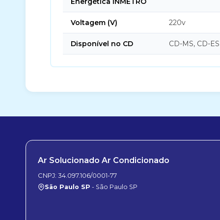
Energética INMETRO
Voltagem (V)
220v
Disponível no CD
CD-MS, CD-ES
Ar Solucionado Ar Condicionado
CNPJ: 34.097.106/0001-77
São Paulo SP
- São Paulo SP