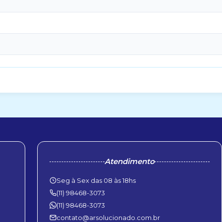
Atendimento
Seg à Sex das 08 às 18hs
(11) 98468-3073
(11) 98468-3073
contato@arsolucionado.com.br