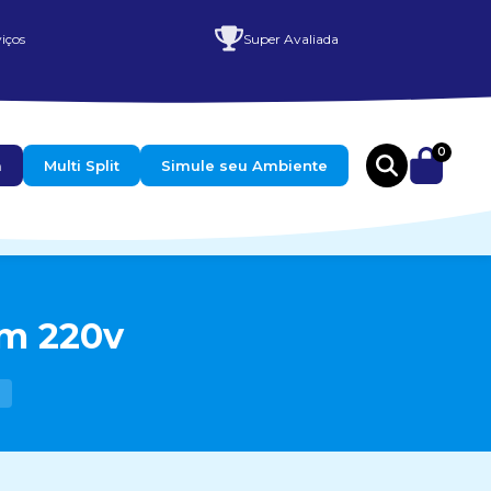
iços
Super Avaliada
0
a
Multi Split
Simule seu Ambiente
cm 220v