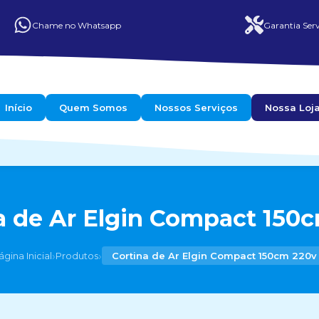
Chame no Whatsapp
Garantia Serv
Início
Quem Somos
Nossos Serviços
Nossa Loj
a de Ar Elgin Compact 150
›
›
ágina Inicial
Produtos
Cortina de Ar Elgin Compact 150cm 220v