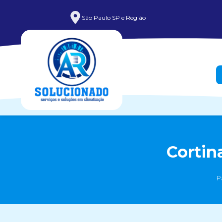
São Paulo SP e Região
Cortin
P