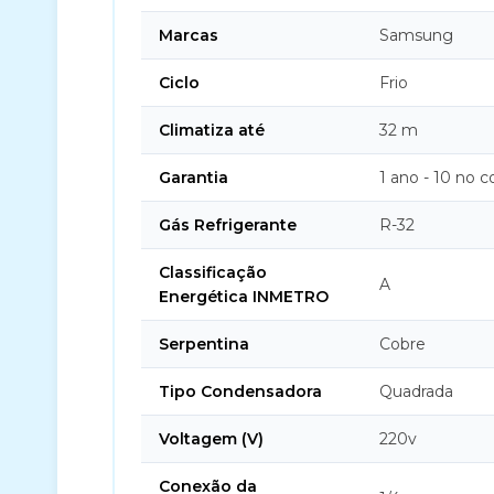
Marcas
Samsung
Ciclo
Frio
Climatiza até
32 m
Garantia
1 ano - 10 no 
Gás Refrigerante
R-32
Classificação
A
Energética INMETRO
Serpentina
Cobre
Tipo Condensadora
Quadrada
Voltagem (V)
220v
Conexão da