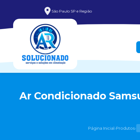
São Paulo SP e Região
Ar Condicionado Samsu
›
›
Página Inicial
Produtos