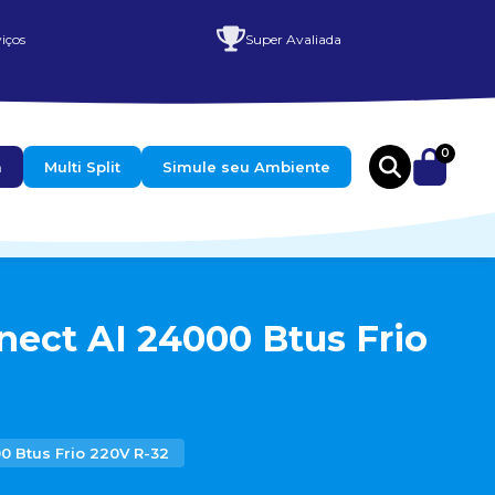
iços
Super Avaliada
0
a
Multi Split
Simule seu Ambiente
ect AI 24000 Btus Frio
 Btus Frio 220V R-32