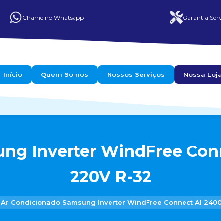
Chame no Whatsapp
Garantia Serv
Início
Quem Somos
Nossos Serviços
Nossa Loj
ng Inverter WindFree Conn
220V R-32
Ar Condicionado Samsung Inverter WindFree Connect AI 24000