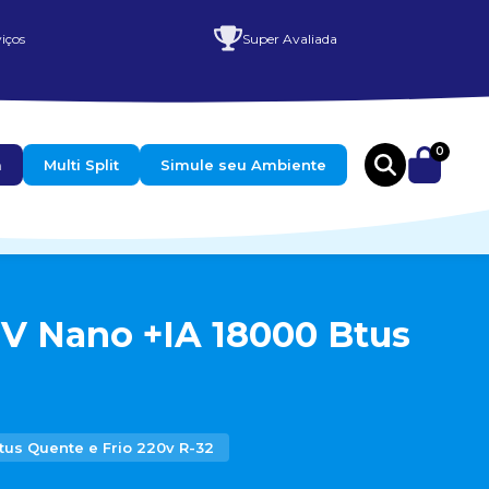
iços
Super Avaliada
0
a
Multi Split
Simule seu Ambiente
UV Nano +IA 18000 Btus
tus Quente e Frio 220v R-32