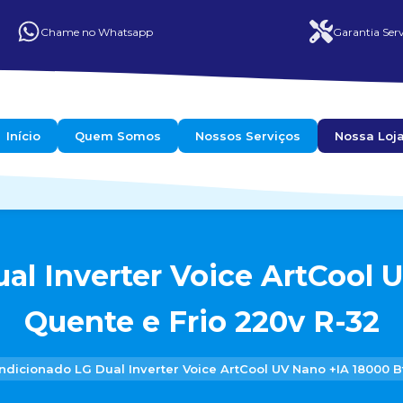
Chame no Whatsapp
Garantia Serv
Início
Quem Somos
Nossos Serviços
Nossa Loj
al Inverter Voice ArtCool 
Quente e Frio 220v R-32
ndicionado LG Dual Inverter Voice ArtCool UV Nano +IA 18000 B