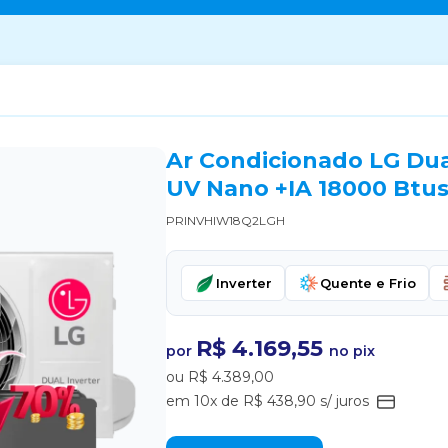
Ar Condicionado LG Dual
UV Nano +IA 18000 Btus
PRINVHIW18Q2LGH
Inverter
Quente e Frio
R$ 4.169,55
por
no pix
ou R$ 4.389,00
em 10x de R$ 438,90 s/ juros