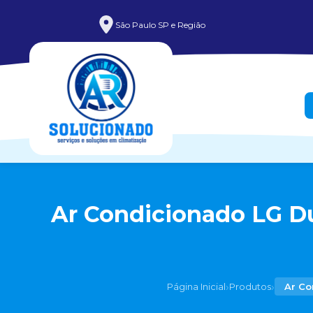
São Paulo SP e Região
Ar Condicionado LG Du
›
›
Página Inicial
Produtos
Ar Co