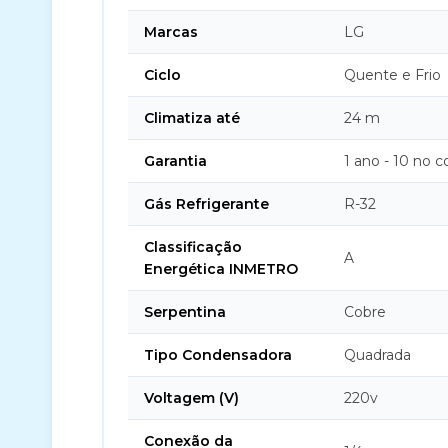
Marcas
LG
Ciclo
Quente e Frio
Climatiza até
24 m
Garantia
1 ano - 10 no 
Gás Refrigerante
R-32
Classificação
A
Energética INMETRO
Serpentina
Cobre
Tipo Condensadora
Quadrada
Voltagem (V)
220v
Conexão da