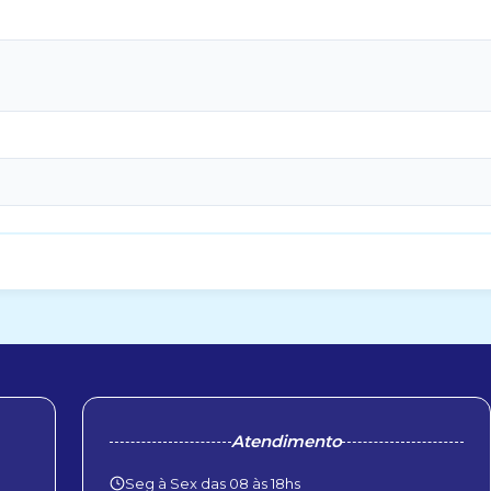
Atendimento
Seg à Sex das 08 às 18hs