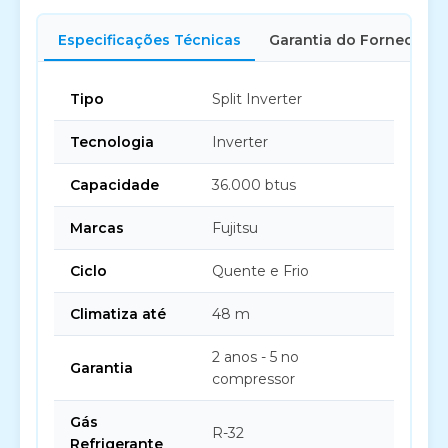
Especificações Técnicas
Garantia do Fornecedor
Tipo
Split Inverter
Tecnologia
Inverter
Capacidade
36.000 btus
Marcas
Fujitsu
Ciclo
Quente e Frio
Climatiza até
48 m
2 anos - 5 no
Garantia
compressor
Gás
R-32
Refrigerante