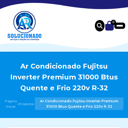
0
Ar Condicionado Fujitsu
Inverter Premium 31000 Btus
Quente e Frio 220v R-32
Página
Ar Condicionado Fujitsu Inverter Premium
›
›
Produtos
Inicial
31000 Btus Quente e Frio 220v R-32