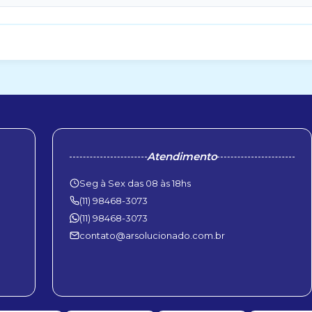
Atendimento
Seg à Sex das 08 às 18hs
(11) 98468-3073
(11) 98468-3073
contato@arsolucionado.com.br