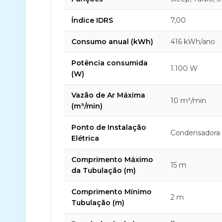
Índice IDRS
7,00
Consumo anual (kWh)
416 kWh/ano
Potência consumida
1.100 W
(W)
Vazão de Ar Máxima
10 m³/min
(m³/min)
Ponto de Instalação
Condensadora
Elétrica
Comprimento Máximo
15 m
da Tubulação (m)
Comprimento Mínimo
2 m
Tubulação (m)