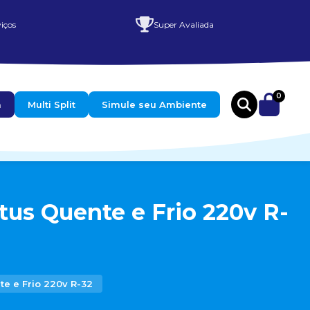
iços
Super Avaliada
0
a
Multi Split
Simule seu Ambiente
Btus Quente e Frio 220v R-
te e Frio 220v R-32