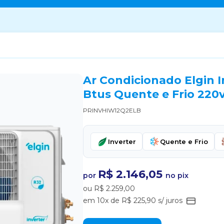
Ar Condicionado Elgin In
Btus Quente e Frio 220v
PRINVHIW12Q2ELB
Inverter
Quente e Frio
R$ 2.146,05
por
no pix
ou R$ 2.259,00
em 10x de R$ 225,90 s/ juros