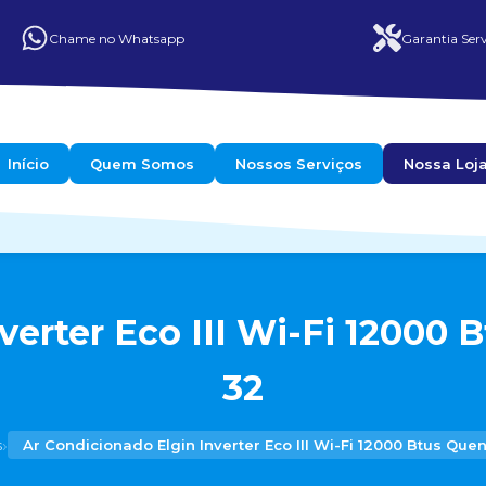
Chame no Whatsapp
Garantia Serv
Início
Quem Somos
Nossos Serviços
Nossa Loj
erter Eco III Wi-Fi 12000 
32
›
s
Ar Condicionado Elgin Inverter Eco III Wi-Fi 12000 Btus Quen