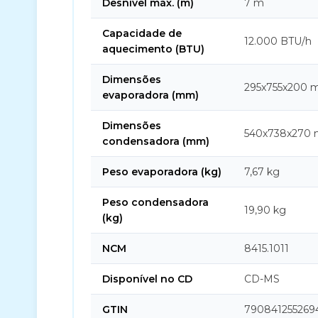
Desnível máx. (m)
7 m
Capacidade de
12.000 BTU/h
aquecimento (BTU)
Dimensões
295x755x200
evaporadora (mm)
Dimensões
540x738x270
condensadora (mm)
Peso evaporadora (kg)
7,67 kg
Peso condensadora
19,90 kg
(kg)
NCM
8415.1011
Disponível no CD
CD-MS
GTIN
790841255269