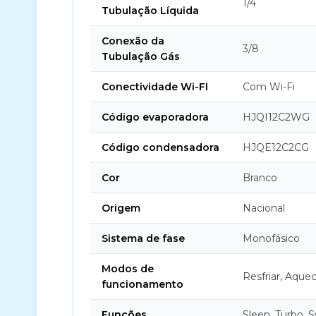
1/4
Tubulação Líquida
Conexão da
3/8
Tubulação Gás
Conectividade Wi-FI
Com Wi-Fi
Código evaporadora
HJQI12C2WG
Código condensadora
HJQE12C2CG
Cor
Branco
Origem
Nacional
Sistema de fase
Monofásico
Modos de
Resfriar, Aquec
funcionamento
Funções
Sleep, Turbo, 