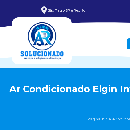
São Paulo SP e Região
Ar Condicionado Elgin Inv
›
Página Inicial
Produto