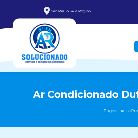
São Paulo SP e Região
Ar Condicionado Dut
›
Página Inicial
Pr