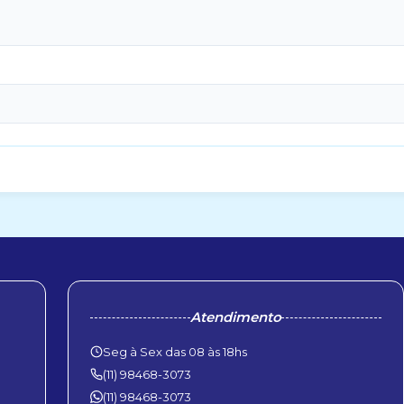
Atendimento
Seg à Sex das 08 às 18hs
(11) 98468-3073
(11) 98468-3073