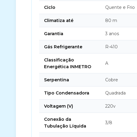
Ciclo
Quente e Frio
Climatiza até
80 m
Garantia
3 anos
Gás Refrigerante
R-410
Classificação
A
Energética INMETRO
Serpentina
Cobre
Tipo Condensadora
Quadrada
Voltagem (V)
220v
Conexão da
3/8
Tubulação Líquida