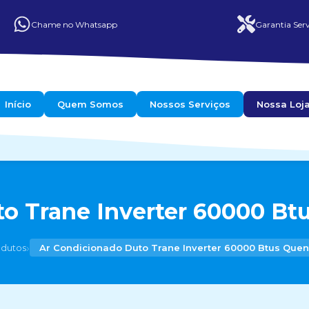
Chame no Whatsapp
Garantia Serv
Início
Quem Somos
Nossos Serviços
Nossa Loj
o Trane Inverter 60000 Btu
›
odutos
Ar Condicionado Duto Trane Inverter 60000 Btus Quent