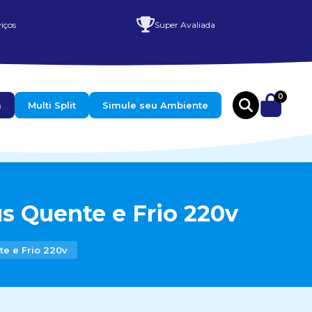
iços
Super Avaliada
0
a
Multi Split
Simule seu Ambiente
s Quente e Frio 220v
e e Frio 220v